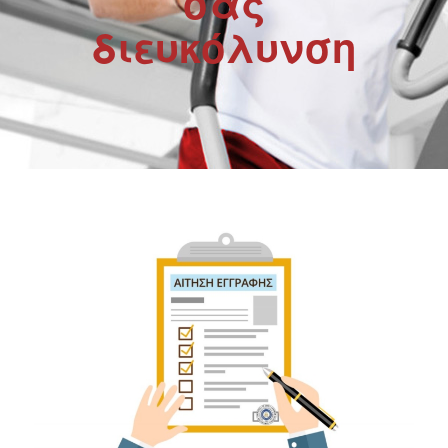
σας
διευκόλυνση