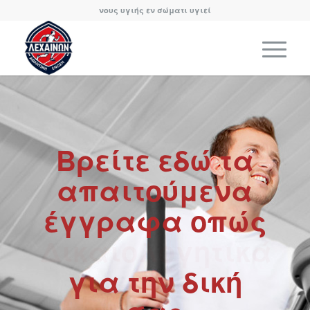
νους υγιής εν σώματι υγιεί
Βρείτε εδώ τα
απαιτούμενα
έγγραφα οπώς
Δικαιολογητικά
για την δική